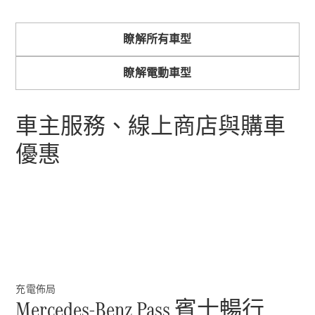
瞭解所有車型
瞭解所有相
關車型
瞭解電動車型
CLA
Shooting
電動
Brake
車主服務、線上商店與購車
CLA
Shooting
優惠
Brake
C-Class
Estate
E-Class
Estate
訂製夢想車
預約賞車
尋找賓士授
充電佈局
Mercedes-Benz Pass 賓士暢行
權經銷商