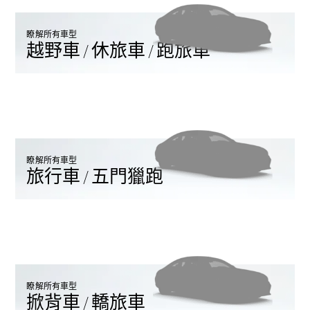
瞭解所有車型
越野車 / 休旅車 / 跑旅車
瞭解所有相
關車型
EQA
電動
EQB
電動
EQE
電動
SUV
EQS
瞭解所有車型
電動
SUV
旅行車 / 五門獵跑
Mercedes-
Maybach
電動
EQS SUV
GLA
GLB
新
電動
GLB
新
GLC
GLC Coupé
瞭解所有車型
掀背車 / 轎旅車
GLE