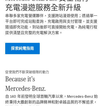
掀背車 / 轎旅車
充電漫遊服務全新升級​
串聯多家充電營運夥伴，支援跨站漫遊使用；透過單一
平台即可完成站點查詢、充電啟用與支付管理，並支援
隨插即充功能，到站後即可直接開始充電，為純電行程
提供清楚且完整的充電解決方案。​
探索純電指南​
瞭解所有相
關車型
A-Class
Hatchback
促使我們不斷突破極限的動力
B-Class
Because it’s
Mercedes-Benz.
訂製夢想車
預約賞車
自 140 年前發明全球首輛汽車以來，Mercedes-Benz 始
尋找賓士授
終秉持大膽創新的品牌精神和對卓越品質的不懈追求，
權經銷商