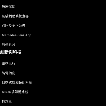
購買原廠精
原廠保固
選中古車
駕駛輔助系統宣導
本月購車禮
召回及更正公告
遇
Mercedes-Benz App
企業購車
教學影片
訂製夢想車
創新與科技
預約賞車
租賃與分期
電動出行
原廠換購服
務
純電指南
自動駕駛和輔助系統
數位增訂
配件與精
MBUX 多媒體系統
品
概念車