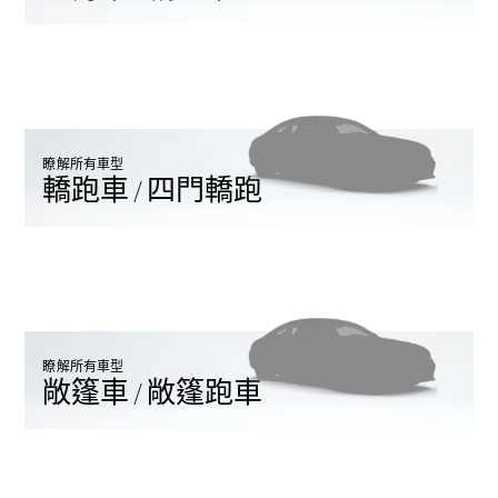
GLE Coupé
GLS
Mercedes-
Maybach
GLS
G-
電動
Class
瞭解所有車型
G-Class
轎跑車 / 四門轎跑
訂製夢想車
預約賞車
尋找賓士授
權經銷商
旅行車 / 五門獵跑
瞭解所有車型
敞篷車 / 敞篷跑車