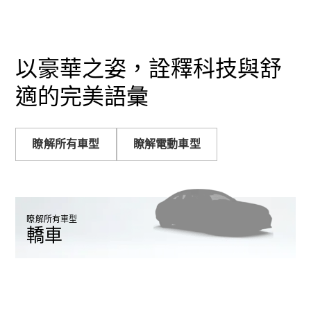
Sedan
S-Class
Sedan
S-Class
Sedan L
以豪華之姿，詮釋科技與舒
Mercedes-
Maybach S-
適的完美語彙
Class
訂製夢想車
瞭解所有車型
瞭解電動車型
預約賞車
尋找賓士授
權經銷商
越野車 / 休旅車 / 跑旅車
瞭解所有車型
轎車