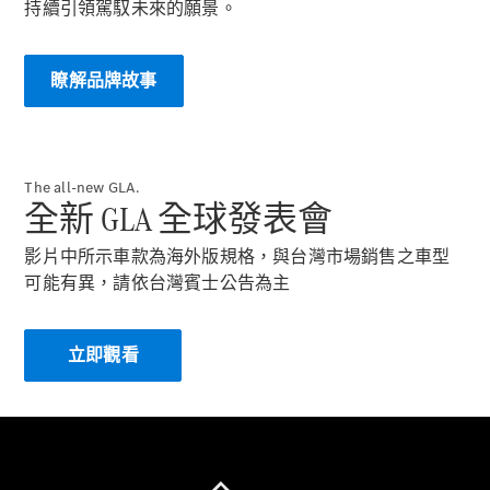
持續引領駕馭未來的願景。
轎跑車 / 四門轎跑
瞭解品牌故事
The all-new GLA.
全新 GLA 全球發表會
瞭解所有相
影片中所示車款為海外版規格，與台灣市場銷售之車型
關車型
可能有異，請依台灣賓士公告為主
CLE Coupé
Mercedes-
AMG GT
立即觀看​
Coupé
Mercedes-
AMG GT 4-
Door Coupé