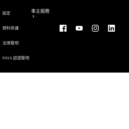
車主服務
設定
資料保護
法律聲明
FOSS 認證聲明
所有服務
純電指南
Mercedes-
Benz Pass
賓士暢行
線上預約回
廠
原廠保養服