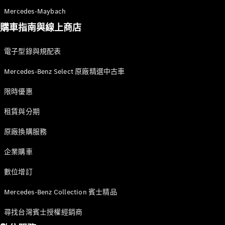
訂製夢想車
Mercedes-Maybach
預約賞車
購車指南與線上商店
尋找賓士授
權經銷商
電子型錄與規配表
敞篷車 / 敞篷跑車
Mercedes-Benz Select 原廠精選中古車
限時優惠
租賃與分期
原廠換購服務
企業購車
瞭解所有相
關車型
數位增訂
CLE
Cabriolet
Mercedes-Benz Collection 賓士精品
Mercedes-
尋找台灣賓士授權經銷商
AMG SL
Roadster