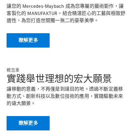
讓您的 Mercedes-Maybach 成為您專屬的藝術鉅作，讓
客製化的 MANUFAKTUR，結合精湛匠心的工藝與極致舒
適性，為您打造世間獨一無二的豪華美學。
瞭解所有相
關車型
CLA
瞭解更多
Shooting
電動
Brake
CLA
Shooting
Brake
概念車
C-Class
實踐舉世理想的宏大願景
Estate
E-Class
讓移動的意義，不再僅是到達目的地。透過不斷定義移
Estate
動方式、創新科技以及數位技術的應用，實踐驅動未來
的遠大願景。
訂製夢想車
預約賞車
瞭解更多
尋找賓士授
權經銷商