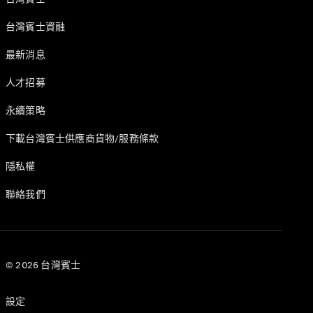
購買原廠精
台灣賓士資融
選中古車
最新消息
本月購車禮
人才招募
遇
企業購車
永續策略
下載台灣賓士供應商貨物/服務條款
訂製夢想車
預約賞車
隱私權
租賃與分期
原廠換購服
聯絡我們
務
數位增訂
© 2026 台灣賓士
配件與精
品
設定