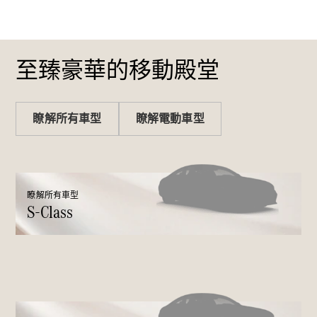
Sedan
S-Class
Sedan
S-Class
Sedan L
至臻豪華的移動殿堂
Mercedes-
Maybach S-
Class
瞭解所有車型
瞭解電動車型
訂製夢想車
預約賞車
尋找賓士授
權經銷商
瞭解所有車型
S-Class
越野車 / 休旅車 / 跑旅車