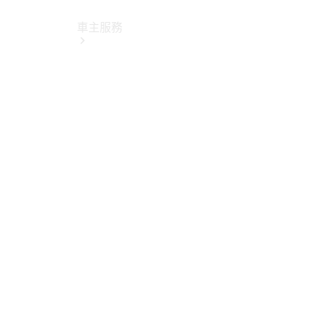
車主服務
所有服務
純電指南
Mercedes-
Benz Pass
賓士暢行
線上預約回
廠
原廠保養服