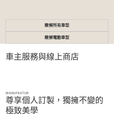
GLE Coupé
GLS
Mercedes-
Maybach
GLS
瞭解所有車型
G-
電動
Class
瞭解電動車型
G-Class
車主服務與線上商店
訂製夢想車
預約賞車
尋找賓士授
權經銷商
旅行車 / 五門獵跑
MANUFAKTUR
尊享個人訂製，獨擁不變的
極致美學