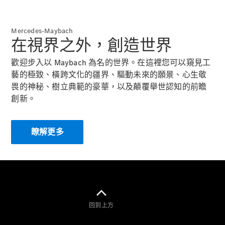
掀背車 / 轎旅車
Mercedes-Maybach
在視界之外，創造世界
歡迎步入以 Maybach 為名的世界。在這裡您可以窺見工
藝的極致、橫跨文化的疆界、驅動未來的願景、心生敬
畏的神秘、樹立典範的豪華，以及顛覆舉世認知的前瞻
創新。
瞭解所有相
關車型
瞭解更多
A-Class
Hatchback
B-Class
訂製夢想車
預約賞車
回到上方
尋找賓士授
權經銷商