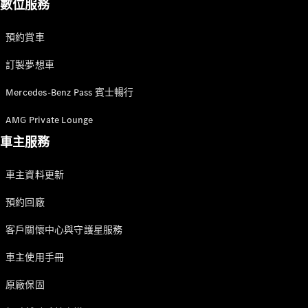
數位服務
Mercedes-
Maybach SL
預約賞車
訂製夢想車
訂製夢想車
預約賞車
Mercedes-Benz Pass 賓士暢行
尋找賓士授
權經銷商
AMG Private Lounge
車主服務
V-Class MPV 商旅車
Vito Tourer 商旅車
車主資料更新
預約回廠
訂製夢想車
預約賞車
客戶關懷中心與守護星服務
尋找賓士授權經銷商
車主使用手冊
原廠保固