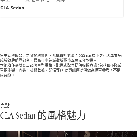
純電動車型
CLA Sedan
插電式混合動力車型
轎車
依主管機關公告之貨物稅條例，凡購買排氣量 2,000 c.c.以下之小客車並完
成新領牌照登記者，最高可申請減徵新臺幣五萬元貨物稅。
本網站僅為就賓士品牌車型規格、配備或配件提供相關資訊 (包括但不限於
車輛外觀、內裝、技術數據、配備等)，此資訊僅提供做為購車參考，不構
瞭解所有相
成要約。
關車型
CLA
電動
Sedan
CLA Sedan
C-Class
亮點
Sedan
CLA Sedan 的風格魅力
EQE
電動
EQS
電動
E-Class