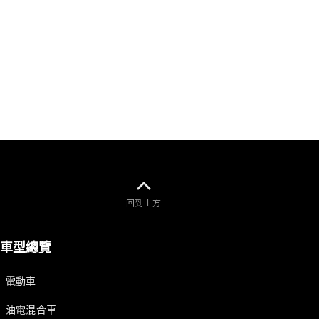
AMG
Mercedes-
Maybach
Mercedes-
Benz G-
Class
Defining
Class
創新與科
技
回到上方
車型總覽
自動駕駛和
電動車
輔助系統
MBUX 多媒
油電混合車