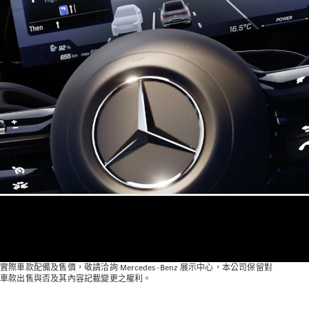
掀背車 / 轎旅車
瞭解所有相
關車型
A-Class
Hatchback
B-Class
訂製夢想車
實際車款配備及售價，敬請洽詢 Mercedes-Benz 展示中心，本公司保留對
預約賞車
車款出售與否及其內容記載變更之權利。
尋找賓士授
權經銷商