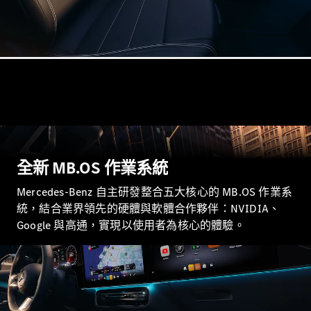
GLE Coupé
GLS
Mercedes-
Maybach
GLS
G-
電動
Class
G-Class
訂製夢想車
預約賞車
全新 MB.OS 作業系統
尋找賓士授
Mercedes-Benz 自主研發整合五大核心的 MB.OS 作業系
權經銷商
統，結合業界領先的硬體與軟體合作夥伴：NVIDIA、
旅行車 / 五門獵跑
Google 與高通，實現以使用者為核心的體驗。​