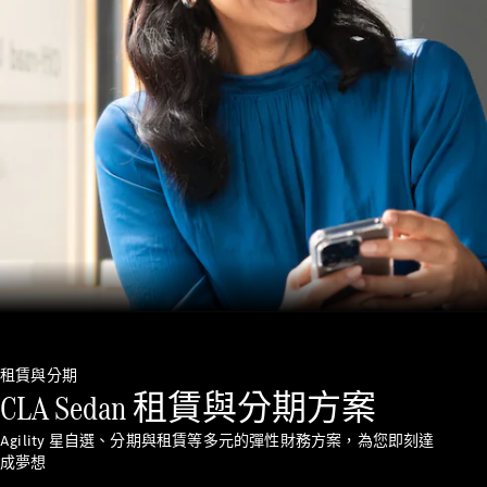
務
客戶關懷中
心與守護星
服務
保險服務
Mercedes-
Benz App
車主使用手
冊
聯絡我們
租賃與分期
CLA Sedan 租賃與分期方案
Agility 星自選、分期與租賃等多元的彈性財務方案，為您即刻達
成夢想