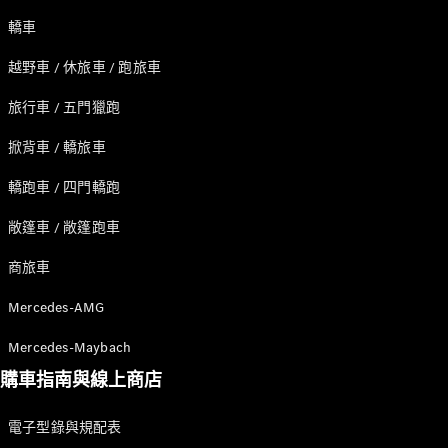
體
概念車
轎車
AMG.EA 電
越野車 / 休旅車 / 跑旅車
動平台
電動出行
旅行車 / 五門獵跑
永續策略
掀背車 / 轎旅車
She's
轎跑車 / 四門轎跑
Mercedes
AMG
敞篷車 / 敞篷跑車
Private
Lounge
商旅車
Mercedes-
Benz 信用卡
Mercedes-AMG
專區
Mercedes-Maybach
MercedesTrophy
賓士國際高爾夫
購車指南與線上商店
球賽
電子型錄與規配表