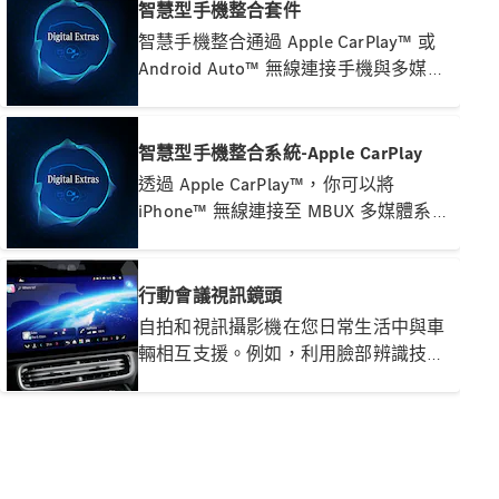
App。
智慧型手機整合套件
購買原廠精
智慧手機整合通過 Apple CarPlay™ 或
選中古車
Android Auto™ 無線連接手機與多媒體
系統。方便地存取智慧手機上最重要的
本月購車禮
應用程式。還可以快速輕鬆地使用第三
遇
方供應商的應用程式，如 Spotify 等應
智慧型手機整合系統-Apple CarPlay
企業購車
用程式。
透過 Apple CarPlay™，你可以將
iPhone™ 無線連接至 MBUX 多媒體系
訂製夢想車
統，輕鬆存取智慧型手機中最重要的應
預約賞車
用程式，享受便利的操作體驗。
租賃與分期
行動會議視訊鏡頭
原廠換購服
自拍和視訊攝影機在您日常生活中與車
務
輛相互支援。例如，利用臉部辨識技
術，輕鬆地存取你的個人化設定。更可
數位增訂
以自己的照片參加視訊會議，並在自駕
配件與精
旅行中捕捉難忘時刻，透過自拍或影片
品
剪輯。攝影機更同時可記錄雙前座位區
域。