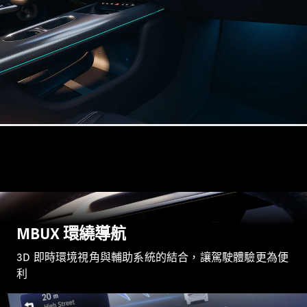
瞭解所有相
關車型
CLA
Shooting
電動
Brake
CLA
Shooting
Brake
C-Class
Estate
E-Class
Estate
MBUX 環繞導航
訂製夢想車
3D 即時環境視角與輔助系統的結合，讓駕駛體驗更為便
預約賞車
利
尋找賓士授
權經銷商