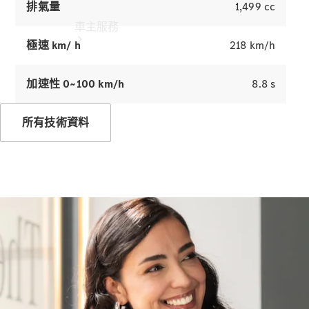
排氣量
1,499 cc
車主服務
極速 km/ h
218 km/h
加速性 0~100 km/h
8.8 s
所有技術資料
所有服務
純電指南
Mercedes-
Benz Pass
賓士暢行
線上預約回
廠
原廠保養服