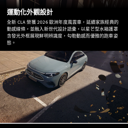
Sedan
S-Class
運動化外觀設計​
Sedan
S-Class
全新 CLA 榮獲 2026 歐洲年度風雲車，延續家族經典的
Sedan L
動感線條，並融入新世代設計語彙，以星芒型水箱護罩
Mercedes-
含發光外框展現鮮明辨識度，勾勒動感而優雅的跑車姿
Maybach S-
Class
態。​
訂製夢想車
預約賞車
尋找賓士授
權經銷商
越野車 / 休旅車 / 跑旅車