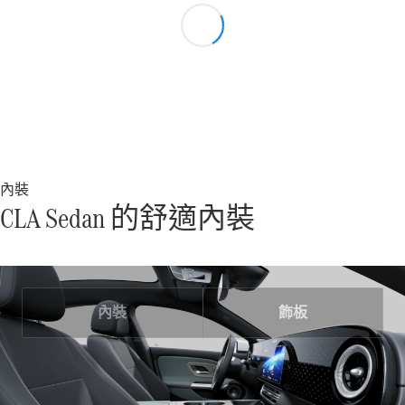
訂製夢想車
預約賞車
尋找賓士授
權經銷商
敞篷車 / 敞篷跑車
內裝
CLA Sedan 的舒適內裝
瞭解所有相
關車型
內裝
飾板
CLE
Cabriolet
Mercedes-
AMG SL
Roadster