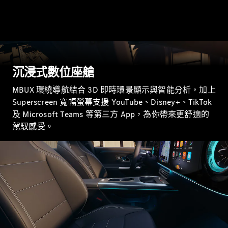
瞭解所有相
關車型
沉浸式數位座艙
EQA
電動
EQB
電動
MBUX 環繞導航結合 3D 即時環景顯示與智能分析，加上
EQE
電動
Superscreen 寬幅螢幕支援 YouTube、Disney+、TikTok
SUV
及 Microsoft Teams 等第三方 App，為你帶來更舒適的
EQS
電動
SUV
駕馭感受。​
Mercedes-
Maybach
電動
EQS SUV
GLA
GLB
新
電動
GLB
新
GLC
GLC Coupé
GLE