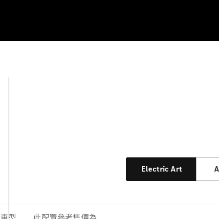
Electric Art
A
車型
此配置參考售價為