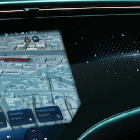
掀背車 / 轎旅車
瞭解所有相
關車型
A-Class
Hatchback
B-Class
訂製夢想車
預約賞車
尋找賓士授
權經銷商