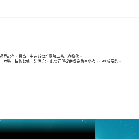
純電動車型
插電式混合動力車型
轎車
新領牌照登記者，最高可申請減徵新臺幣五萬元貨物稅。
觀、內裝、技術數據、配備等)，此資訊僅提供做為購車參考，不構成要約。
瞭解所有相
關車型
CLA
電動
Sedan
CLA Sedan
C-Class
Sedan
EQE
電動
EQS
電動
E-Class