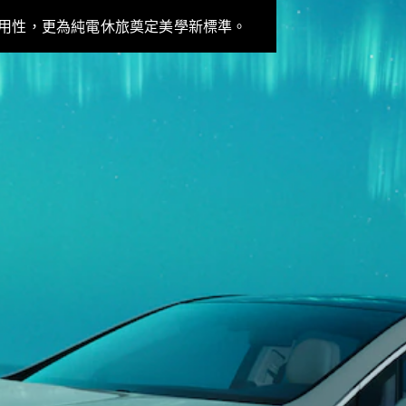
Sedan
S-Class
用性，更為純電休旅奠定美學新標準。
Sedan
S-Class
Sedan L
Mercedes-
Maybach S-
Class
訂製夢想車
預約賞車
尋找賓士授
權經銷商
越野車 / 休旅車 / 跑旅車