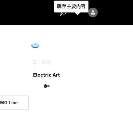
跳至主要內容
EQE SUV
電動
此配置參考售價為
車型總覽
Electric Art
MG Line
全部車型
新車上市