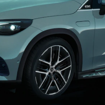
瞭解所有相
關車型
EQA
電動
EQB
電動
EQE
電動
SUV
EQS
電動
SUV
Mercedes-
Maybach
電動
EQS SUV
GLA
GLB
新
電動
GLB
新
GLC
GLC Coupé
GLE