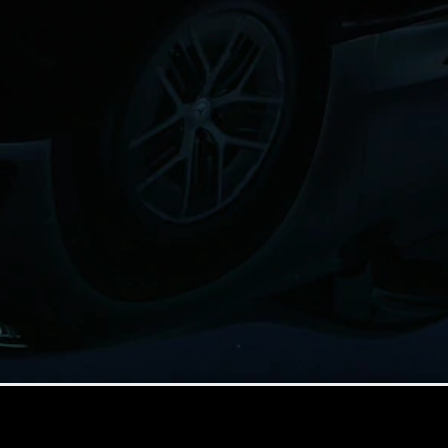
GLE Coupé
GLS
Mercedes-
Maybach
GLS
G-
電動
Class
G-Class
訂製夢想車
預約賞車
尋找賓士授
權經銷商
旅行車 / 五門獵跑