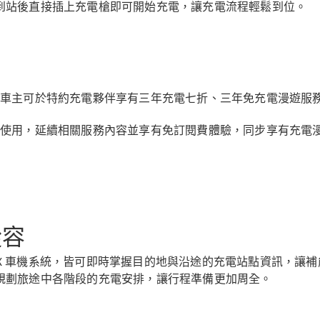
純電動車型
到站後直接插上充電槍即可開始充電，讓充電流程輕鬆到位。
插電式混合動力車型
轎車
用充電服務，新車主可於特約充電夥伴享有三年充電七折、三年免充電漫
s 賓士暢行銜接使用，延續相關服務內容並享有免訂閱費體驗，同步享
瞭解所有相
關車型
CLA
電動
Sedan
從容
CLA Sedan
C-Class
Sedan
 APP 或 MBUX 車機系統，皆可即時掌握目的地與沿途的充電站點
EQE
電動
規劃旅途中各階段的充電安排，讓行程準備更加周全。
EQS
電動
E-Class