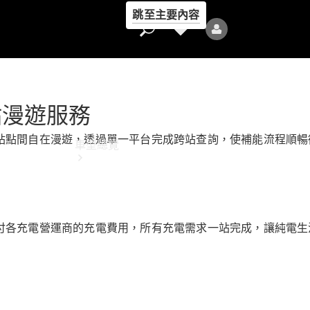
跳至主要內容
站漫遊服務
站點間自在漫遊，透過單一平台完成跨站查詢，使補能流程順暢
車型總覽
付各充電營運商的充電費用，所有充電需求一站完成，讓純電生
全部車型
新車上市