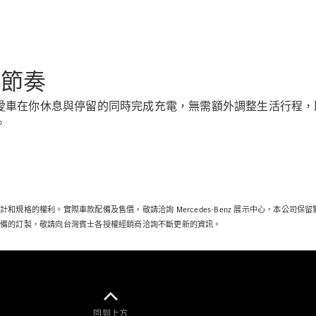
Sedan
S-Class
Sedan
S-Class
Sedan L
常節奏
Mercedes-
Maybach S-
Class
愛車在你休息與停留的同時完成充電，無需額外調整生活行程，
。
訂製夢想車
預約賞車
尋找賓士授
權經銷商
越野車 / 休旅車 / 跑旅車
規格的權利。實際車款配備及售價，敬請洽詢 Mercedes-Benz 展示中心，本公司
配備的訂製，敬請向台灣賓士各授權經銷商洽詢不斷更新的資訊。
回到上方