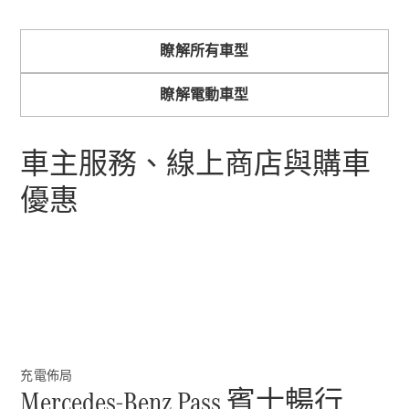
瞭解所有車型
瞭解所有相
關車型
瞭解電動車型
CLA
Shooting
電動
Brake
車主服務、線上商店與購車
CLA
Shooting
優惠
Brake
C-Class
Estate
E-Class
Estate
訂製夢想車
預約賞車
尋找賓士授
充電佈局
Mercedes-Benz Pass 賓士暢行
權經銷商