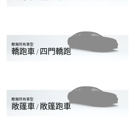
GLE Coupé
GLS
Mercedes-
Maybach
GLS
G-
電動
Class
瞭解所有車型
G-Class
轎跑車 / 四門轎跑
訂製夢想車
預約賞車
尋找賓士授
權經銷商
旅行車 / 五門獵跑
瞭解所有車型
敞篷車 / 敞篷跑車