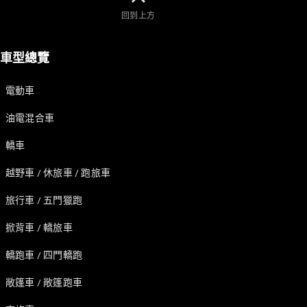
訂製夢想車
回到上方
預約賞車
尋找賓士授
權經銷商
車型總覽
敞篷車 / 敞篷跑車
電動車
油電混合車
轎車
越野車 / 休旅車 / 跑旅車
旅行車 / 五門獵跑
瞭解所有相
掀背車 / 轎旅車
關車型
CLE
轎跑車 / 四門轎跑
Cabriolet
Mercedes-
敞篷車 / 敞篷跑車
AMG SL
Roadster