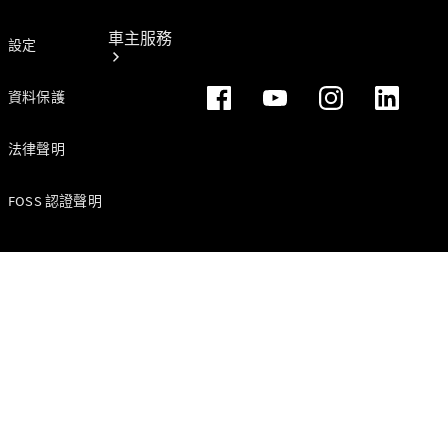
車主服務
設定
資料保護
法律聲明
FOSS 認證聲明
所有服務
純電指南
Mercedes-
Benz Pass
賓士暢行
線上預約回
廠
原廠保養服