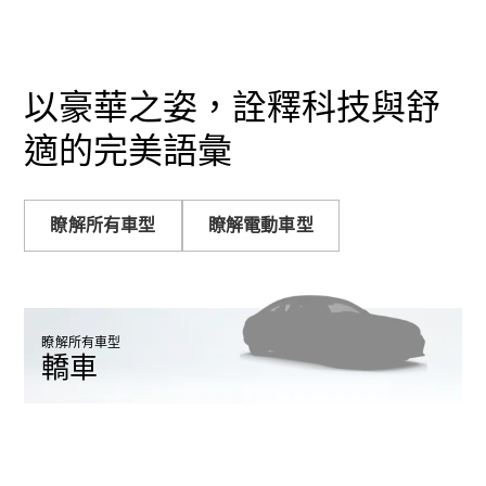
Sedan
S-Class
Sedan
S-Class
Sedan L
以豪華之姿，詮釋科技與舒
Mercedes-
Maybach S-
適的完美語彙
Class
訂製夢想車
瞭解所有車型
瞭解電動車型
預約賞車
尋找賓士授
權經銷商
越野車 / 休旅車 / 跑旅車
瞭解所有車型
轎車