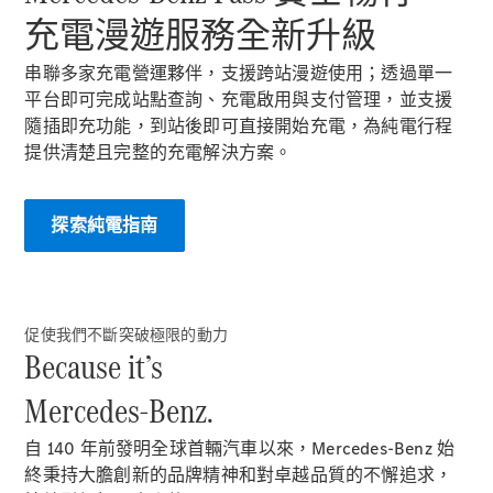
掀背車 / 轎旅車
充電漫遊服務全新升級​
串聯多家充電營運夥伴，支援跨站漫遊使用；透過單一
平台即可完成站點查詢、充電啟用與支付管理，並支援
隨插即充功能，到站後即可直接開始充電，為純電行程
提供清楚且完整的充電解決方案。​
探索純電指南​
瞭解所有相
關車型
A-Class
Hatchback
促使我們不斷突破極限的動力
B-Class
Because it’s
Mercedes-Benz.
訂製夢想車
預約賞車
自 140 年前發明全球首輛汽車以來，Mercedes-Benz 始
尋找賓士授
終秉持大膽創新的品牌精神和對卓越品質的不懈追求，
權經銷商