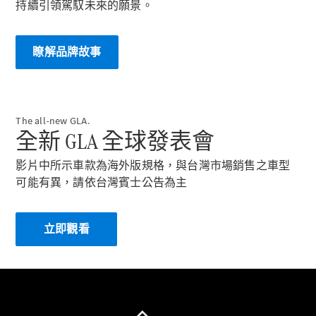
持續引領駕馭未來的願景。
轎跑車 / 四門轎跑
瞭解品牌故事
The all-new GLA.
全新 GLA 全球發表會
瞭解所有相
影片中所示車款為海外版規格，與台灣市場銷售之車型
關車型
可能有異，請依台灣賓士公告為主
CLE Coupé
Mercedes-
AMG GT
立即觀看​
Coupé
Mercedes-
AMG GT 4-
Door Coupé