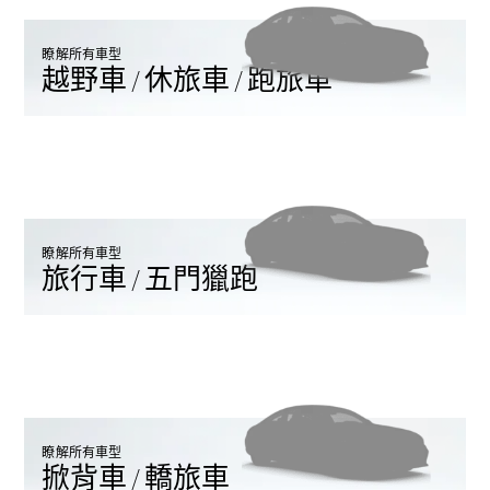
瞭解所有車型
越野車 / 休旅車 / 跑旅車
瞭解所有相
關車型
EQA
電動
EQB
電動
EQE
電動
SUV
EQS
瞭解所有車型
電動
SUV
旅行車 / 五門獵跑
Mercedes-
Maybach
電動
EQS SUV
GLA
GLB
新
電動
GLB
新
GLC
GLC Coupé
瞭解所有車型
掀背車 / 轎旅車
GLE