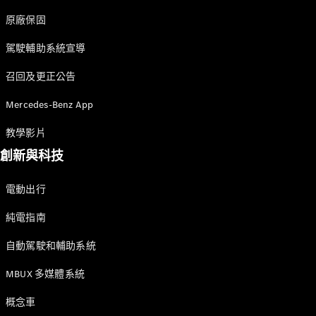
購買原廠精
原廠保固
選中古車
駕駛輔助系統宣導
本月購車禮
召回及更正公告
遇
Mercedes-Benz App
企業購車
教學影片
訂製夢想車
創新與科技
預約賞車
租賃與分期
電動出行
原廠換購服
務
純電指南
自動駕駛和輔助系統
數位增訂
配件與精
MBUX 多媒體系統
品
概念車