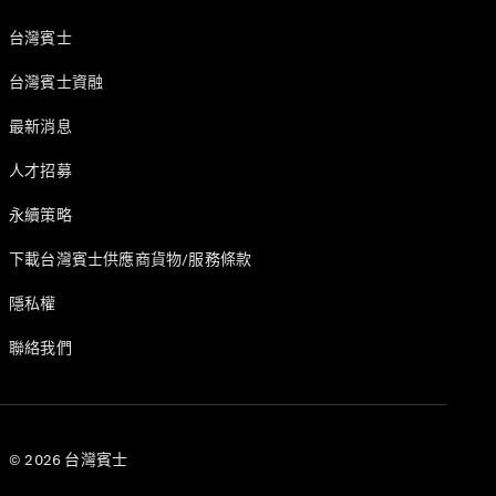
台灣賓士
台灣賓士資融
最新消息
原廠認證輪
人才招募
胎
賓士配件
永續策略
Mercedes-
Benz
下載台灣賓士供應商貨物/服務條款
Collection
賓士精品
隱私權
聯絡我們
© 2026 台灣賓士