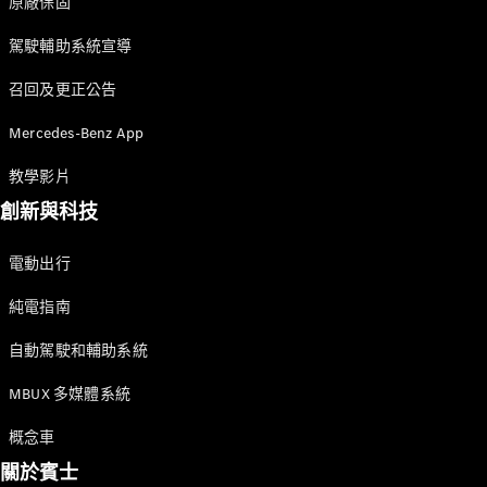
原廠保固
購買原廠精
駕駛輔助系統宣導
選中古車
召回及更正公告
本月購車禮
Mercedes-Benz App
遇
企業購車
教學影片
創新與科技
訂製夢想車
預約賞車
電動出行
租賃與分期
原廠換購服
純電指南
務
自動駕駛和輔助系統
數位增訂
MBUX 多媒體系統
配件與精
概念車
品
關於賓士