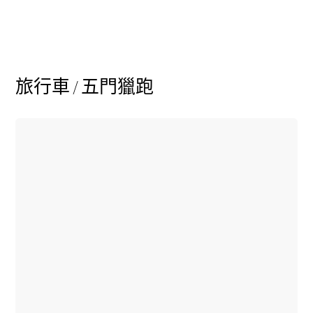
純電動車型
插電式混合動力車型
轎車
旅行車 / 五門獵跑
瞭解所有相
關車型
CLA
電動
Sedan
CLA Sedan
C-Class
Sedan
EQE
電動
EQS
電動
E-Class