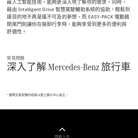
藉人工智能技術，能夠更深入地了解你的需求。同時，
轎跑車 / 四門轎跑
藉由 Intelligent Drive 智慧駕駛輔助系統的協助，輕鬆到
達目的地不再是遙不可及的夢想，而 EASY-PACK 電動啟
閉尾門則讓你在裝卸行李時，能夠享受到更多的便利與
舒適性。
常見問題
深入了解 Mercedes-Benz 旅行車
瞭解所有相
關車型
CLE Coupé
Mercedes-
* 實際交車配備內容請以賓士展示中心為主。
AMG GT
Coupé
Mercedes-
AMG GT 4-
Door Coupé
回到上方