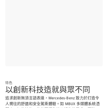
掀背車 / 轎旅車
瞭解所有相
關車型
A-Class
Hatchback
B-Class
特色
以創新科技造就與眾不同
訂製夢想車
預約賞車
追求創新無須言語表達，Mercedes-Benz 致力於打造令
尋找賓士授
人嚮往的舒適和安全駕乘體驗。如 MBUX 多媒體系統憑
權經銷商