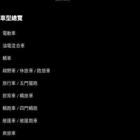
訂製夢想車
預約賞車
尋找賓士授
車型總覽
權經銷商
敞篷車 / 敞篷跑車
電動車
油電混合車
轎車
越野車 / 休旅車 / 跑旅車
旅行車 / 五門獵跑
掀背車 / 轎旅車
瞭解所有相
關車型
轎跑車 / 四門轎跑
CLE
Cabriolet
敞篷車 / 敞篷跑車
Mercedes-
AMG SL
商旅車
Roadster