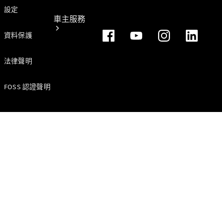
設定
車主服務
資料保護
法律聲明
FOSS 認證聲明
所有服務
純電指南
Mercedes-
Benz Pass
賓士暢行
線上預約回
廠
原廠保養服