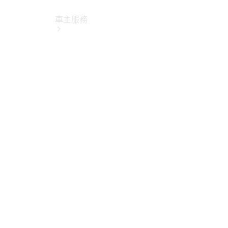
車主服務
所有服務
純電指南
Mercedes-
Benz Pass
賓士暢行
線上預約回
廠
原廠保養服