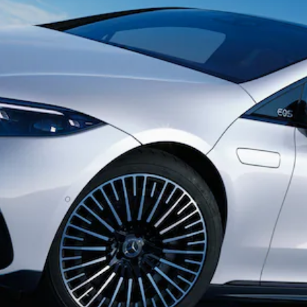
Sedan
S-Class
Sedan
S-Class
Sedan L
Mercedes-
Maybach S-
Class
訂製夢想車
預約賞車
尋找賓士授
權經銷商
越野車 / 休旅車 / 跑旅車