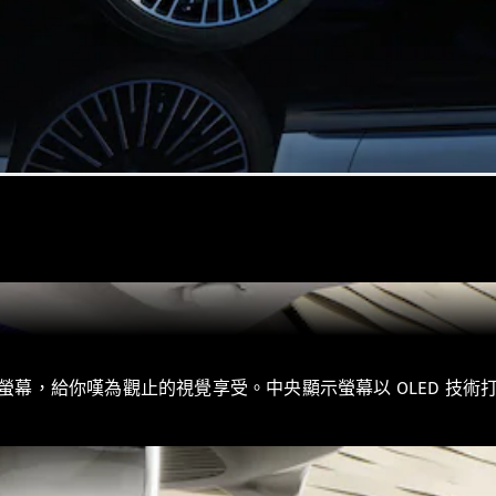
瞭解所有相
關車型
EQA
電動
EQB
電動
EQE
電動
SUV
EQS
電動
SUV
Mercedes-
Maybach
電動
EQS SUV
GLA
幕，給你嘆為觀止的視覺享受。中央顯示螢幕以 OLED 技術
GLB
新
電動
GLB
新
GLC
GLC Coupé
GLE