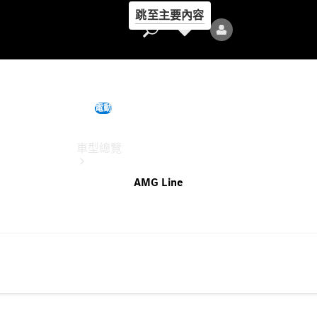
跳至主要內容
EQS
電動
此配置參考售價為
車型總覽
AMG Line
全部車型
新車上市