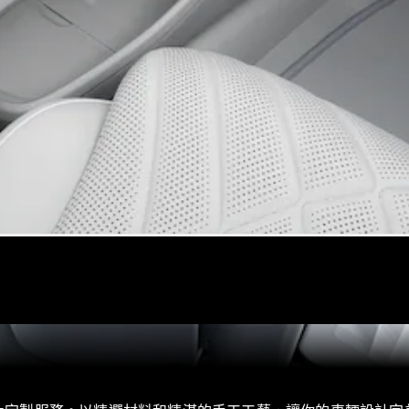
掀背車 / 轎旅車
瞭解所有相
關車型
A-Class
Hatchback
B-Class
訂製夢想車
預約賞車
尋找賓士授
權經銷商