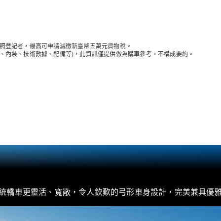
純電動車型
插電式混合動力車型
轎車
新領牌照登記者，最高可申請減徵新臺幣五萬元貨物稅。
觀、內裝、技術數據、配備等)，此資訊僅提供做為購車參考，不構成要約。
瞭解所有相
關車型
CLA
電動
Sedan
CLA Sedan
C-Class
Sedan
EQE
電動
統轎車更靈活、寬敞，令人欽歎的弓形車身設計，完美兼具優雅
EQS
電動
E-Class