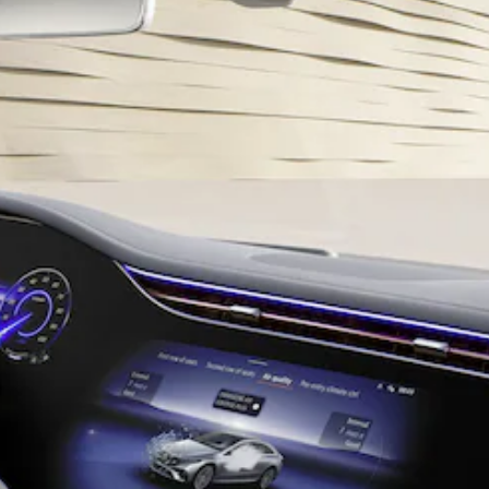
GLE Coupé
GLS
Mercedes-
Maybach
GLS
G-
電動
Class
G-Class
訂製夢想車
預約賞車
尋找賓士授
權經銷商
旅行車 / 五門獵跑