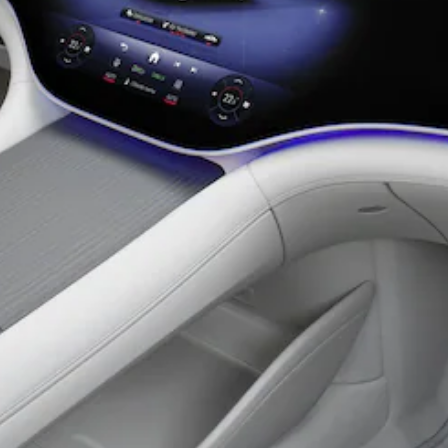
瞭解所有相
關車型
CLA
Shooting
電動
Brake
CLA
Shooting
Brake
C-Class
Estate
E-Class
Estate
訂製夢想車
預約賞車
尋找賓士授
權經銷商