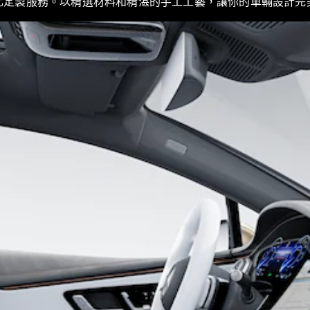
的個人化定製服務。以精選材料和精湛的手工工藝，讓你的車輛設計
轎跑車 / 四門轎跑
瞭解所有相
關車型
CLE Coupé
Mercedes-
AMG GT
Coupé
Mercedes-
AMG GT 4-
Door Coupé