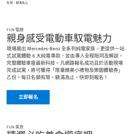
純電動車型
有限，額滿為止
插電式混合動力車型
轎車
FUN 電趣
親身感受電動車馭電魅力
現場展出 Mercedes-Benz 全系列純電家族，更提供一站
式試駕體驗 6 大純電車款，並由專人全程陪同及解說，
完整體驗車壇最新科技。凡網路報名成功且於活動現場
完成試駕，將可獲得「限量精美小禮物及樂園體驗券」
瞭解所有相
乙份。每日名額有限，額滿為止，快即刻報名！
關車型
CLA
電動
Sedan
CLA Sedan
立即報名
C-Class
Sedan
EQE
電動
EQS
電動
FUN 美食
E-Class