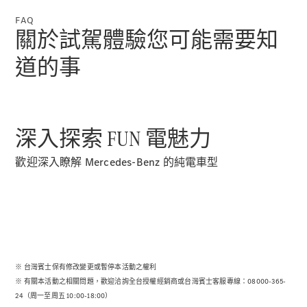
GLE Coupé
GLS
FAQ
關於試駕體驗您可能需要知
Mercedes-
Maybach
道的事
GLS
G-
電動
Class
G-Class
深入探索 FUN 電魅力
訂製夢想車
歡迎深入瞭解 Mercedes-Benz 的純電車型
預約賞車
尋找賓士授
權經銷商
旅行車 / 五門獵跑
※ 台灣賓士保有修改變更或暫停本活動之權利
※ 有關本活動之相關問題，歡迎洽詢全台授權經銷商或台灣賓士客服專線：08000-365-
24（周一至周五 10:00-18:00）