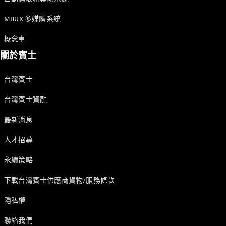
Mercedes-
MBUX 多媒體系統
Maybach SL
概念車
訂製夢想車
關於賓士
預約賞車
尋找賓士授
台灣賓士
權經銷商
台灣賓士資融
V-Class MPV 商旅車
最新消息
Vito Tourer 商旅車
人才招募
訂製夢想車
永續策略
預約賞車
尋找賓士授權經銷商
下載台灣賓士供應商貨物/服務條款
隱私權
聯絡我們