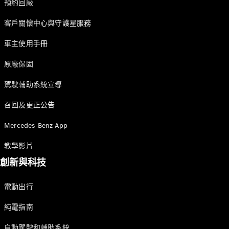
預約回廠
訂製夢想車
預約賞車
客戶關懷中心與守護星服務
尋找賓士授
權經銷商
車主使用手冊
敞篷車 / 敞篷跑車
原廠保固
駕駛輔助系統宣導
召回及更正公告
Mercedes-Benz App
教學影片
瞭解所有相
創新與科技
關車型
CLE
電動出行
Cabriolet
Mercedes-
純電指南
AMG SL
Roadster
自動駕駛和輔助系統