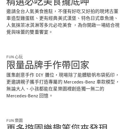
精選必吃美食攏底呷
Sedan
S-Class
邀請全台人氣美食進駐，不僅有好吃又好拍的現烤古董
Sedan
車造型雞蛋糕、更有經典美式漢堡、特色日式章魚燒、
S-Class
Sedan L
人氣抹茶冰淇淋等多元必吃美食 ，為你開啟一場結合視
Mercedes-
覺與味蕾的雙重饗宴。
Maybach S-
Class
FUN 心玩
訂製夢想車
限量品牌手作帶回家
預約賞車
尋找賓士授
匯集創意手作 DIY 攤位，現場除了能體驗帆布袋拓印，
權經銷商
更邀請親子攜手打造專屬的 Mercedes-Benz 車款模型，
越野車 / 休旅車 / 跑旅車
無論大人、小孩都能在星樂園裡創造獨一無二的
Mercedes-Benz 回憶。
FUN 樂園
更多遊園樂趣等您來發現