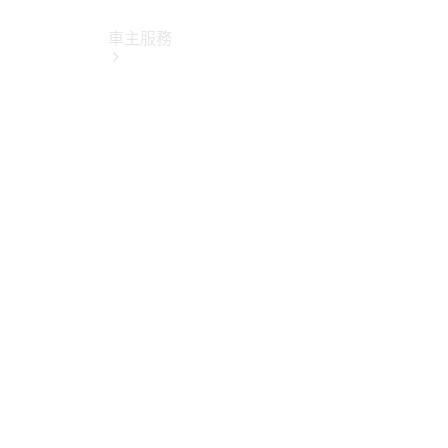
車主服務
所有服務
純電指南
Mercedes-
Benz Pass
賓士暢行
線上預約回
廠
原廠保養服