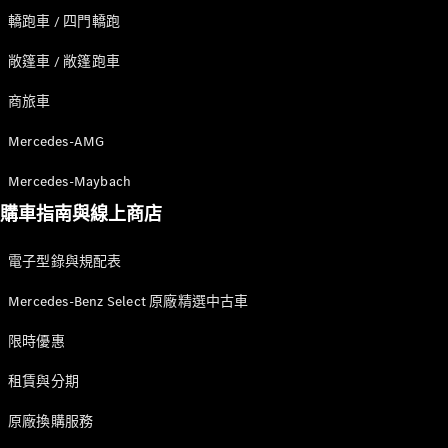
掀背車 / 轎旅車
轎跑車 / 四門轎跑
敞篷車 / 敞篷跑車
商旅車
Mercedes-AMG
Mercedes-Maybach
購車指南與線上商店
瞭解所有相
關車型
電子型錄與規配表
A-Class
Hatchback
Mercedes-Benz Select 原廠精選中古車
B-Class
限時優惠
訂製夢想車
租賃與分期
預約賞車
尋找賓士授
原廠換購服務
權經銷商