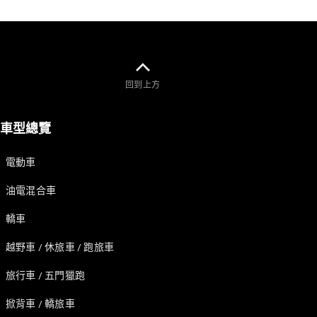
瞭解所有相
關車型
CLA
回到上方
Shooting
電動
Brake
車型總覽
CLA
Shooting
Brake
電動車
C-Class
Estate
油電混合車
E-Class
Estate
轎車
越野車 / 休旅車 / 跑旅車
訂製夢想車
預約賞車
旅行車 / 五門獵跑
尋找賓士授
掀背車 / 轎旅車
權經銷商