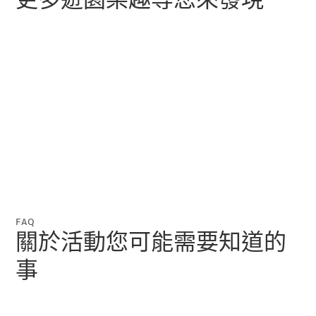
瞭解所有相
關車型
EQA
電動
EQB
電動
EQE
電動
SUV
EQS
電動
SUV
Mercedes-
Maybach
電動
EQS SUV
FAQ
GLA
關於活動您可能需要知道的
GLB
新
電動
事
GLB
新
GLC
GLC Coupé
GLE