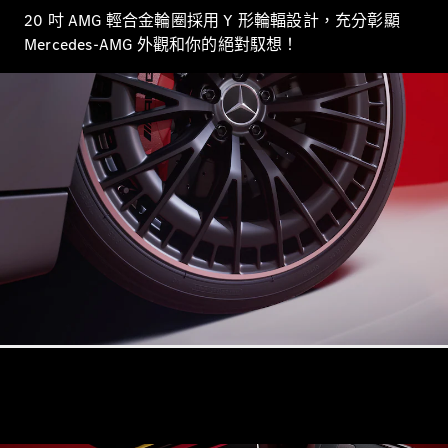
Maybach
20 吋 AMG 輕合金輪圈採用 Y 形輪輻設計，充分彰顯
GLS
Mercedes-AMG 外觀和你的絕對馭想！
G-
電動
Class
G-Class
訂製夢想車
預約賞車
尋找賓士授
權經銷商
旅行車 / 五門獵跑