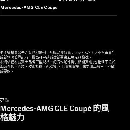
插電式混合動力車型
Mercedes-AMG CLE Coupé
轎車
依主管機關公告之貨物稅條例，凡購買排氣量 2,000 c.c.以下之小客車並完
成新領牌照登記者，最高可申請減徵新臺幣五萬元貨物稅。
本網站僅為就賓士品牌車型規格、配備或配件提供相關資訊 (包括但不限於
瞭解所有相
車輛外觀、內裝、技術數據、配備等)，此資訊僅提供做為購車參考，不構
關車型
成要約。
CLA
電動
Sedan
CLA Sedan
C-Class
亮點
Sedan
Mercedes-AMG CLE Coupé 的風
EQE
電動
EQS
電動
格魅力
E-Class
Sedan