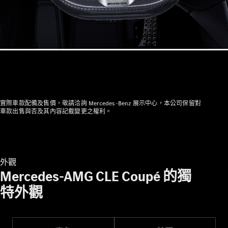
瞭解所有相
關車型
CLE Coupé
Mercedes-
AMG GT
實際車款配備及售價，敬請洽詢 Mercedes-Benz 展示中心，本公司保留對
Coupé
車款出售與否及其內容記載變更之權利。
Mercedes-
AMG GT 4-
Door Coupé
外觀
訂製夢想車
Mercedes-AMG CLE Coupé 的獨
預約賞車
特外觀
尋找賓士授
權經銷商
敞篷車 / 敞篷跑車