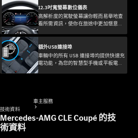
胎
於太空駕駛艙，你只需要集中視線於前
12.3吋寬螢幕數位儀表
賓士配件
方交通狀況，即可同時清晰看見行車資
高解析度的駕駛螢幕讓你輕而易舉地查
Mercedes-
訊，輕鬆享受駕馭同時大幅提升安全
Benz
看所需資訊，使你在旅途中更加愜意。
性。
Collection
高品質的顯示幕是內裝數位化與精緻設
賓士精品
計的完美體現，也是 Mercedes-Benz 現
代奢華的設計典範。
額外USB連接埠
車輛中的所有 USB 連接埠均提供快速充
電功能，為您的智慧型手機或平板電腦
提供快速電源。使用前方的連接埠，您
還可以將存儲的音樂等數據導入多媒體
系統中。
車主服務
技術資料
Mercedes-AMG CLE Coupé 的技
術資料