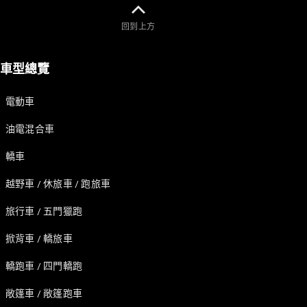
Mercedes
AMG
回到上方
Private
Lounge
Mercedes-
車型總覽
Benz 信用卡
專區
電動車
MercedesTrophy
賓士國際高爾夫
油電混合車
球賽
轎車
台灣賓士
越野車 / 休旅車 / 跑旅車
旅行車 / 五門獵跑
掀背車 / 轎旅車
轎跑車 / 四門轎跑
敞篷車 / 敞篷跑車
最新消息