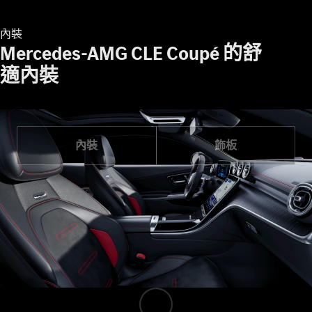
尋找賓士授
權經銷商
內裝
Mercedes-AMG CLE Coupé 的舒
V-Class MPV 商旅車
適內裝
Vito Tourer 商旅車
訂製夢想車
預約賞車
內裝
飾板
尋找賓士授權經銷商