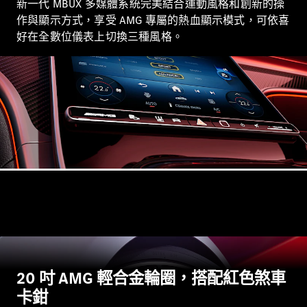
新一代 MBUX 多媒體系統完美結合運動風格和創新的操
作與顯示方式，享受 AMG 專屬的熱血顯示模式，可依喜
瞭解所有相
好在全數位儀表上切換三種風格。
關車型
EQA
電動
EQB
電動
EQE
電動
SUV
EQS
電動
SUV
Mercedes-
Maybach
電動
EQS SUV
GLA
GLB
新
電動
GLB
新
GLC
GLC Coupé
GLE
GLE Coupé
20 吋 AMG 輕合金輪圈，搭配紅色煞車
GLS
卡鉗
Mercedes-