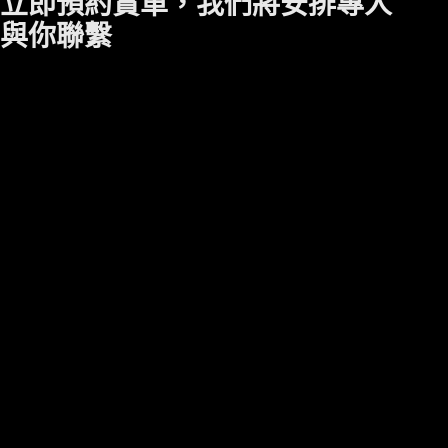
立即預約賞車，我們將安排專人
技
與你聯繫
自動駕駛和
輔助系統
MBUX 多媒
體
概念車
AMG.EA 電
動平台
電動出行
永續策略
She's