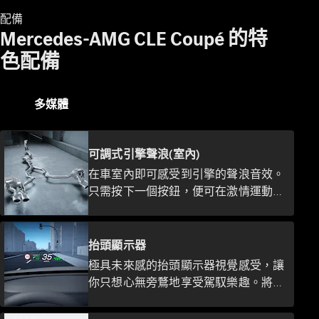
企業購車
配備
Mercedes-AMG CLE Coupé 的特
訂製夢想車
色配備
預約賞車
租賃與分期
原廠換購服
多媒體
務
數位增訂
可調式引擎聲浪(室內)
配件與精
在車室內即可感受到引擎的聲浪音效。
品
只需按下一個按鈕，便可在激情運動與
優雅平衡的聲浪風格之間調整切換。
抬頭顯示器
極具未來感的抬頭顯示器視覺感受，讓
你只想心無旁鶩地享受駕馭樂趣。將重
要行車資訊完美結合於前擋風玻璃上，
原廠認證輪
擁有光線透視感的視覺呈現，彷彿置身