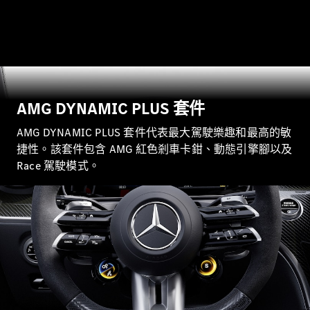
瞭解所有相
關車型
AMG DYNAMIC PLUS 套件
A-Class
Hatchback
AMG DYNAMIC PLUS 套件代表最大駕駛樂趣和最高的敏
B-Class
捷性。該套件包含 AMG 紅色剎車卡鉗、動態引擎腳以及
Race 駕駛模式。
訂製夢想車
預約賞車
尋找賓士授
權經銷商
轎跑車 / 四門轎跑