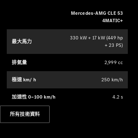
Mercedes-AMG CLE 53
4MATIC+
所有服務
純電指南
Mercedes-
330 kW + 17 kW (449 hp
最大馬力
Benz Pass
+ 23 PS)
賓士暢行
排氣量
2,999 cc
線上預約回
廠
極速 km/ h
250 km/h
原廠保養服
務
客戶關懷中
加速性 0~100 km/h
4.2 s
心與守護星
服務
所有技術資料
保險服務