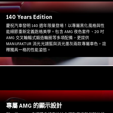
S-Class
Sedan
S-Class
140 Years Edition
Sedan L
Mercedes-
慶祝汽車發明 140 週年限量登場！以專屬黑化風格與性
Maybach S-
能細節重新定義跑格美學。包含 AMG 夜色套件、20 吋
Class
AMG 交叉輪輻式鍛造輪圈等多項配備，更提供
MANUFAKTUR 消光光譜藍與消光墨灰兩款專屬車色，詮
訂製夢想車
釋獨具一格的性能姿態。
預約賞車
尋找賓士授
權經銷商
越野車 / 休旅車 / 跑旅車
專屬 AMG 的顯示設計