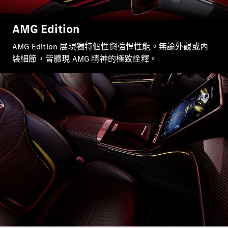
瞭解所有相
關車型
CLA
AMG Edition​
Shooting
電動
Brake
AMG Edition 展現獨特個性與強悍性能。無論外觀或內
CLA
裝細節，皆體現 AMG 精神的極致詮釋。
Shooting
Brake
C-Class
Estate
E-Class
Estate
訂製夢想車
預約賞車
尋找賓士授
權經銷商
掀背車 / 轎旅車