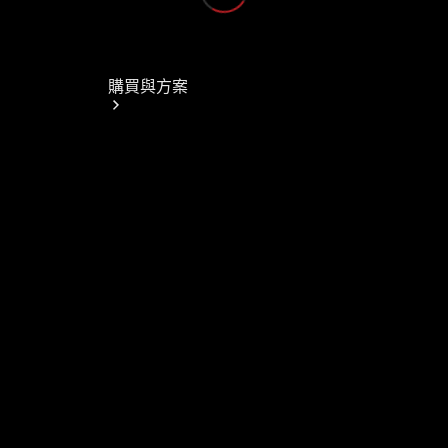
購買與方案
電子型錄與
規配表
購買原廠精
選中古車
本月購車禮
遇