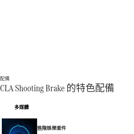
購買原廠精
選中古車
本月購車禮
遇
企業購車
訂製夢想車
預約賞車
租賃與分期
配備
原廠換購服
CLA Shooting Brake 的特色配備
務
多媒體
數位增訂
配件與精
品
進階娛樂套件