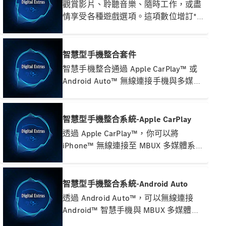
觀賞影片、聆聽音樂、隨時工作，或盡
情享受各種遊戲選項。這項數位增訂*服
務可在未來三年內，帶來最佳的娛樂體
驗。透過車載應用程式商店下載需要的
App。
智慧型手機整合套件
智慧手機整合通過 Apple CarPlay™ 或
原廠認證輪
Android Auto™ 無線連接手機與多媒體
胎
系統。方便地存取智慧手機上最重要的
賓士配件
應用程式。還可以快速輕鬆地使用第三
Mercedes-
Benz
方供應商的應用程式，如 Spotify 等應
智慧型手機整合系統-Apple CarPlay
Collection
用程式。
透過 Apple CarPlay™，你可以將
賓士精品
iPhone™ 無線連接至 MBUX 多媒體系
統，輕鬆存取智慧型手機中最重要的應
用程式，享受便利的操作體驗。
智慧型手機整合系統-Android Auto
透過 Android Auto™，可以無線連接
Android™ 智慧手機與 MBUX 多媒體系
統，便利地存取智慧手機上的應用程