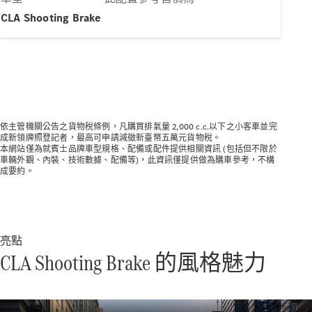
純電動車型
CLA Shooting Brake
插電式混合動力車型
轎車
依主管機關公告之貨物稅條例，凡購買排氣量 2,000 c.c.以下之小客車並完
成新領牌照登記者，最高可申請減徵新臺幣五萬元貨物稅。
本網站僅為就賓士品牌車型規格、配備或配件提供相關資訊 (包括但不限於
車輛外觀、內裝、技術數據、配備等)，此資訊僅提供做為購車參考，不構
瞭解所有相
成要約。
關車型
CLA
電動
Sedan
CLA Sedan
C-Class
亮點
Sedan
CLA Shooting Brake 的風格魅力
EQE
電動
EQS
電動
E-Class