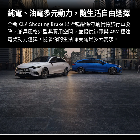
Sedan
S-Class
純電、油電多元動力，隨生活自由選擇​​
Sedan
S-Class
全新 CLA Shooting Brake 以流暢線條勾勒獨特旅行車姿
Sedan L
態，兼具風格外型與實用空間，並提供純電與 48V 輕油
Mercedes-
電雙動力選擇，隨著你的生活節奏滿足多元需求。
Maybach S-
Class
訂製夢想車
預約賞車
尋找賓士授
權經銷商
越野車 / 休旅車 / 跑旅車