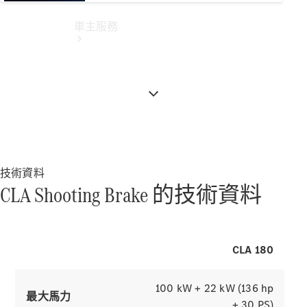
式。
車主服務
所有服務
技術資料
純電指南
CLA Shooting Brake 的技術資料
Mercedes-
Benz Pass
賓士暢行
CLA 180
線上預約回
廠
100 kW + 22 kW (136 hp
原廠保養服
最大馬力
+ 30 PS)