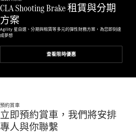
AMG
CLA Shooting Brake 租賃與分期
Mercedes-
Maybach
方案
Mercedes-
Benz G-
Agility 星自選、分期與租賃等多元的彈性財務方案，為您即刻達
Class
成夢想
Defining
Class
創新與科
查看限時優惠
技
預約賞車
立即預約賞車，我們將安排
自動駕駛和
輔助系統
專人與你聯繫
MBUX 多媒