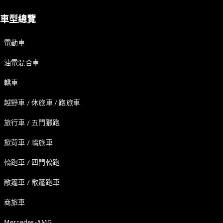
台灣賓士
車型總覽
電動車
油電混合車
轎車
最新消息
越野車 / 休旅車 / 跑旅車
人才招募
尋找賓士授
旅行車 / 五門獵跑
權經銷商
掀背車 / 轎旅車
轎跑車 / 四門轎跑
敞篷車 / 敞篷跑車
商旅車
Mercedes-AMG