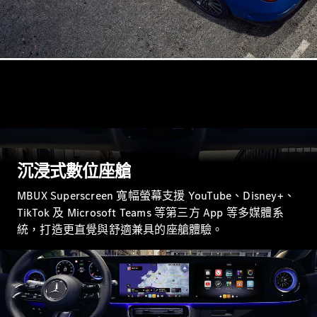
GLE Coupé
GLS
Mercedes-
Maybach
GLS
G-
電動
Class
G-Class
訂製夢想車
預約賞車
沉浸式數位座艙​
尋找賓士授
MBUX Superscreen 寬幅螢幕支援 YouTube、Disney+、
權經銷商
TikTok 及 Microsoft Teams 等第三方 App 等多媒體系
旅行車 / 五門獵跑
統，打造更直覺與舒適兼具的座艙體驗。