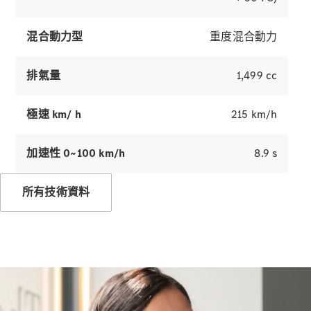
務
客戶關懷中
混合動力型
重度混合動力
心與守護星
服務
排氣量
1,499 cc
保險服務
極速 km/ h
215 km/h
Mercedes-
Benz App
加速性 0~100 km/h
8.9 s
車主使用手
冊
所有技術資料
聯絡我們