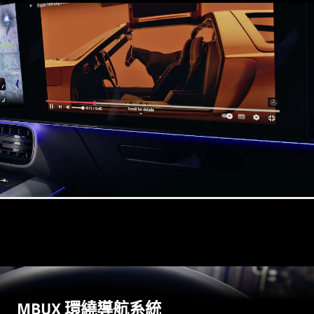
掀背車 / 轎旅車
瞭解所有相
關車型
A-Class
Hatchback
B-Class
訂製夢想車
預約賞車
尋找賓士授
MBUX 環繞導航系統
權經銷商