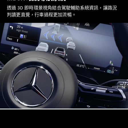
轎跑車 / 四門轎跑
透過 3D 即時環景視角結合駕駛輔助系統資訊，讓路況
判讀更直覺，行車過程更加流暢。
瞭解所有相
關車型
CLE Coupé
Mercedes-
AMG GT
Coupé
Mercedes-
AMG GT 4-
Door Coupé