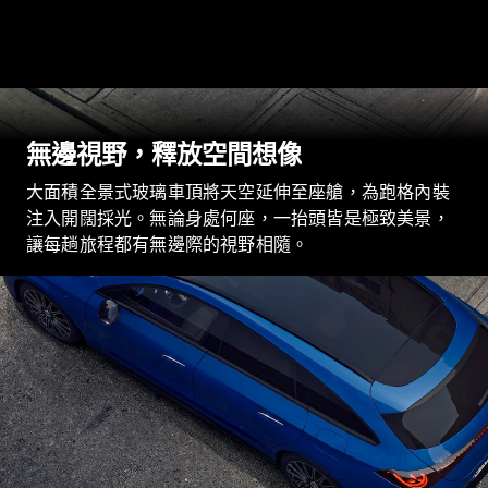
瞭解所有相
關車型
無邊視野，釋放空間想像
EQA
電動
EQB
電動
大面積全景式玻璃車頂將天空延伸至座艙，為跑格內裝
EQE
電動
注入開闊採光。無論身處何座，一抬頭皆是極致美景，
SUV
讓每趟旅程都有無邊際的視野相隨。​
EQS
電動
SUV
Mercedes-
Maybach
電動
EQS SUV
GLA
GLB
新
電動
GLB
新
GLC
GLC Coupé
GLE