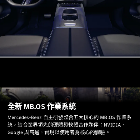
瞭解所有相
關車型
CLA
Shooting
電動
Brake
CLA
Shooting
Brake
C-Class
Estate
E-Class
Estate
全新 MB.OS 作業系統
訂製夢想車
Mercedes-Benz 自主研發整合五大核心的 MB.OS 作業系
預約賞車
統，結合業界領先的硬體與軟體合作夥伴：NVIDIA、
尋找賓士授
Google 與高通，實現以使用者為核心的體驗。​
權經銷商