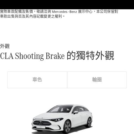
訂製夢想車
預約賞車
實際車款配備及售價，敬請洽詢 Mercedes-Benz 展示中心，本公司保留對
尋找賓士授
車款出售與否及其內容記載變更之權利。
權經銷商
敞篷車 / 敞篷跑車
外觀
CLA Shooting Brake 的獨特外觀
車色
輪圈
瞭解所有相
關車型
CLE
Cabriolet
Mercedes-
AMG SL
Roadster