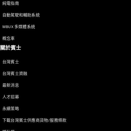
GLE Coupé
純電指南
GLS
Mercedes-
自動駕駛和輔助系統
Maybach
MBUX 多媒體系統
GLS
G-
電動
概念車
Class
G-Class
關於賓士
台灣賓士
訂製夢想車
預約賞車
台灣賓士資融
尋找賓士授
權經銷商
最新消息
旅行車 / 五門獵跑
人才招募
永續策略
下載台灣賓士供應商貨物/服務條款