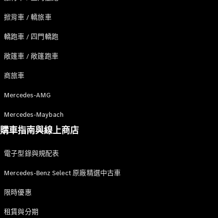
純電動車型
插電式混合動力車型
掀背車 / 轎旅車
轎跑車 / 四門轎跑
轎車
敞篷車 / 敞篷跑車
商旅車
Mercedes-AMG
瞭解所有相
Mercedes-Maybach
關車型
購車指南與線上商店
CLA
電動
Sedan
電子型錄與規配表
CLA Sedan
C-Class
Mercedes-Benz Select 原廠精選中古車
Sedan
EQE
電動
限時優惠
EQS
電動
E-Class
租賃與分期