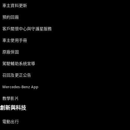
車主資料更新
預約回廠
瞭解所有相
客戶關懷中心與守護星服務
關車型
車主使用手冊
EQA
電動
EQB
電動
原廠保固
EQE
電動
SUV
駕駛輔助系統宣導
EQS
電動
SUV
召回及更正公告
Mercedes-
Maybach
電動
Mercedes-Benz App
EQS SUV
GLA
教學影片
GLB
新
電動
創新與科技
GLB
新
GLC
GLC Coupé
電動出行
GLE