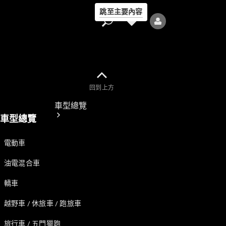
跳至主要內容
回到上方
車型總覽
車型總覽
電動車
油電混合車
轎車
全部車型
新車上市
越野車 / 休旅車 / 跑旅車
旅行車 / 五門獵跑