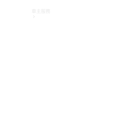
車主服務
所有服務
純電指南
Mercedes-
Benz Pass
賓士暢行
線上預約回
廠
原廠保養服