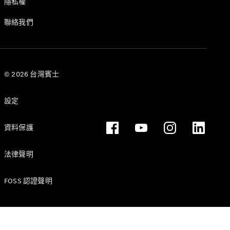
隱私權
聯絡我們
瞭解所有相
關車型
CLA
Shooting
電動
© 2026 台灣賓士
Brake
CLA
設定
Shooting
Brake
C-Class
資料保護
Estate
E-Class
法律聲明
Estate
FOSS 認證聲明
訂製夢想車
預約賞車
尋找賓士授
權經銷商