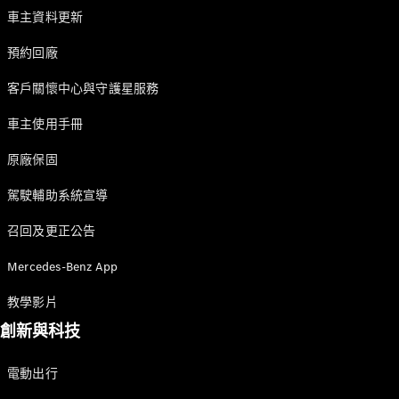
車主資料更新
預約回廠
瞭解所有相
客戶關懷中心與守護星服務
關車型
車主使用手冊
EQA
電動
EQB
電動
原廠保固
EQE
電動
SUV
駕駛輔助系統宣導
EQS
電動
SUV
召回及更正公告
Mercedes-
Maybach
電動
Mercedes-Benz App
EQS SUV
GLA
教學影片
GLB
新
電動
創新與科技
GLB
新
GLC
GLC Coupé
電動出行
GLE