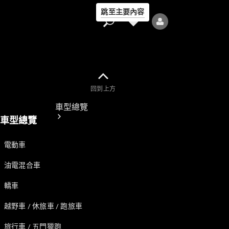
跳至主要內容
回到上方
車型總覽
車型總覽
電動車
油電混合車
轎車
全部車型
新車上市
越野車 / 休旅車 / 跑旅車
旅行車 / 五門獵跑