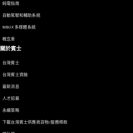
GLE Coupé
純電指南
GLS
Mercedes-
自動駕駛和輔助系統
Maybach
MBUX 多媒體系統
GLS
G-
電動
概念車
Class
G-Class
關於賓士
台灣賓士
訂製夢想車
預約賞車
台灣賓士資融
尋找賓士授
權經銷商
最新消息
旅行車 / 五門獵跑
人才招募
永續策略
下載台灣賓士供應商貨物/服務條款