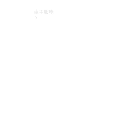
車主服務
所有服務
純電指南
Mercedes-
Benz Pass
賓士暢行
線上預約回
廠
原廠保養服