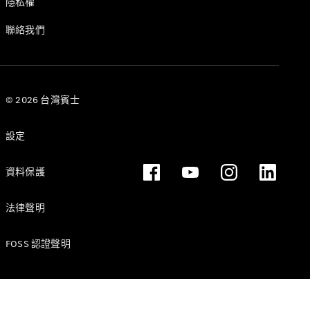
隱私權
聯絡我們
瞭解所有相
關車型
CLA
Shooting
電動
© 2026 台灣賓士
Brake
CLA
設定
Shooting
Brake
C-Class
資料保護
Estate
E-Class
法律聲明
Estate
FOSS 認證聲明
訂製夢想車
預約賞車
尋找賓士授
權經銷商