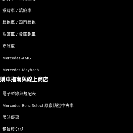
純電動車型
插電式混合動力車型
掀背車 / 轎旅車
轎跑車 / 四門轎跑
轎車
敞篷車 / 敞篷跑車
商旅車
Mercedes-AMG
瞭解所有相
Mercedes-Maybach
關車型
購車指南與線上商店
CLA
電動
Sedan
電子型錄與規配表
CLA Sedan
C-Class
Mercedes-Benz Select 原廠精選中古車
Sedan
EQE
電動
限時優惠
EQS
電動
E-Class
租賃與分期