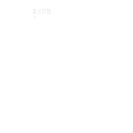
車主服務
所有服務
純電指南
Mercedes-
Benz Pass
賓士暢行
線上預約回
廠
原廠保養服