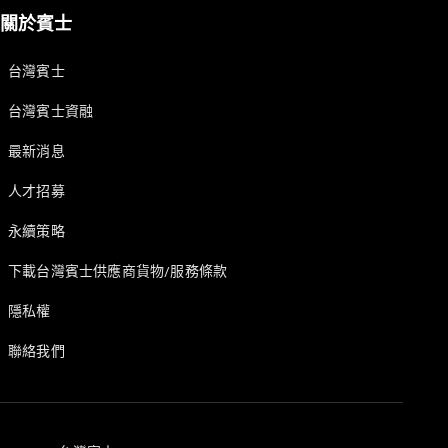
掀背車 / 轎旅車
關於賓士
台灣賓士
台灣賓士資融
最新消息
人才招募
瞭解所有相
永續策略
關車型
A-Class
下載台灣賓士供應商貨物/服務條款
Hatchback
B-Class
隱私權
聯絡我們
訂製夢想車
預約賞車
尋找賓士授
權經銷商