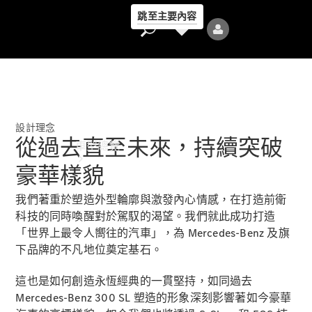
跳至主要內容
設計理念
從過去直至未來，持續突破
車型總覽
豪華樣貌
我們著重於塑造外型輪廓與激發內心情感，在打造前衛
科技的同時喚醒對於駕馭的渴望。我們就此成功打造
「世界上最令人嚮往的汽車」，為 Mercedes-Benz 及旗
下品牌的不凡地位奠定基石。
全部車型
新車上市
這也是如何創造永恆經典的一貫堅持，如同過去
Mercedes-Benz 300 SL 塑造的形象深刻影響著如今豪華