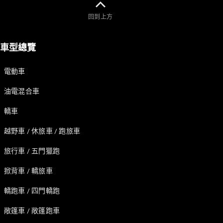
Sedan
S-Class
回到上方
Sedan
S-Class
Sedan L
車型總覽
Mercedes-
Maybach S-
電動車
Class
油電混合車
訂製夢想車
轎車
預約賞車
尋找賓士授
越野車 / 休旅車 / 跑旅車
權經銷商
越野車 / 休旅車 / 跑旅車
旅行車 / 五門獵跑
掀背車 / 轎旅車
轎跑車 / 四門轎跑
敞篷車 / 敞篷跑車