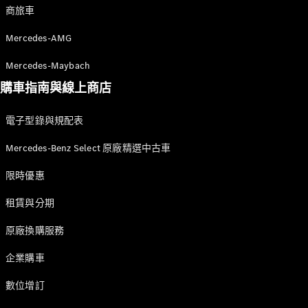
商旅車
Mercedes-AMG
Mercedes-Maybach
瞭解所有相
關車型
購車指南與線上商店
EQA
電動
EQB
電動
電子型錄與規配表
EQE
電動
SUV
Mercedes-Benz Select 原廠精選中古車
EQS
電動
SUV
限時優惠
Mercedes-
Maybach
電動
租賃與分期
EQS SUV
GLA
原廠換購服務
GLB
新
電動
GLB
新
企業購車
GLC
GLC Coupé
數位增訂
GLE