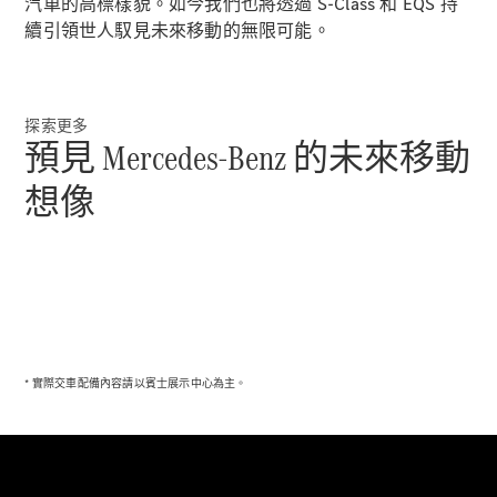
汽車的高標樣貌。如今我們也將透過 S-Class 和 EQS 持
純電動車型
續引領世人馭見未來移動的無限可能。
插電式混合動力車型
轎車
探索更多
預見 Mercedes-Benz 的未來移動
想像
瞭解所有相
關車型
CLA
電動
Sedan
CLA Sedan
C-Class
* 實際交車配備內容請以賓士展示中心為主。
Sedan
EQE
電動
EQS
電動
E-Class