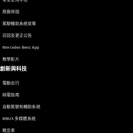
原廠保固
瞭解所有相
駕駛輔助系統宣導
關車型
CLA
召回及更正公告
Shooting
電動
Brake
Mercedes-Benz App
CLA
教學影片
Shooting
Brake
創新與科技
C-Class
Estate
電動出行
E-Class
Estate
純電指南
自動駕駛和輔助系統
訂製夢想車
預約賞車
MBUX 多媒體系統
尋找賓士授
權經銷商
概念車