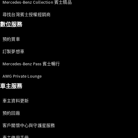
Mercedes-Benz Collection 賓士精品
GLE Coupé
GLS
尋找台灣賓士授權經銷商
Mercedes-
Maybach
數位服務
GLS
G-
電動
預約賞車
Class
G-Class
訂製夢想車
Mercedes-Benz Pass 賓士暢行
訂製夢想車
預約賞車
AMG Private Lounge
尋找賓士授
車主服務
權經銷商
旅行車 / 五門獵跑
車主資料更新
預約回廠
客戶關懷中心與守護星服務
車主使用手冊