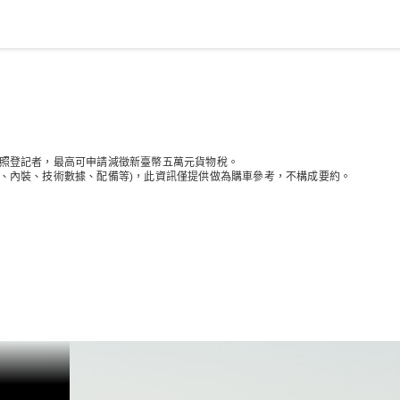
純電動車型
插電式混合動力車型
轎車
新領牌照登記者，最高可申請減徵新臺幣五萬元貨物稅。
觀、內裝、技術數據、配備等)，此資訊僅提供做為購車參考，不構成要約。
瞭解所有相
關車型
CLA
電動
Sedan
CLA Sedan
C-Class
Sedan
EQE
電動
EQS
電動
E-Class