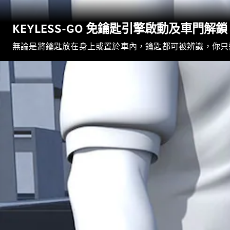
KEYLESS-GO 免鑰匙引擎啟動及車門解鎖
無論是將鑰匙放在身上或置於車內，鑰匙都可被辨識，你只