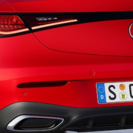
瞭解所有相
關車型
CLA
Shooting
電動
Brake
CLA
Shooting
Brake
C-Class
Estate
E-Class
Estate
訂製夢想車
預約賞車
尋找賓士授
權經銷商