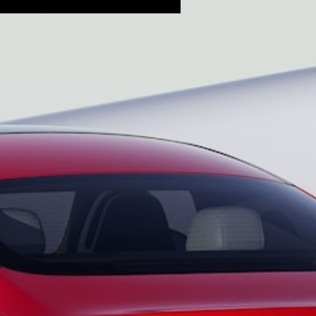
GLE Coupé
GLS
Mercedes-
Maybach
GLS
G-
電動
Class
G-Class
訂製夢想車
預約賞車
尋找賓士授
權經銷商
旅行車 / 五門獵跑