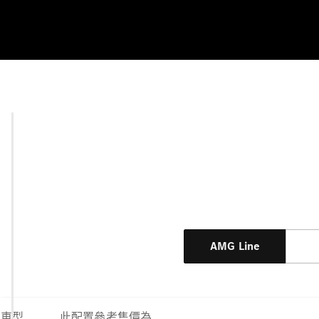
AMG Line
車型
此配置參考售價為