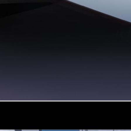
掀背車 / 轎旅車
瞭解所有相
關車型
A-Class
Hatchback
B-Class
訂製夢想車
預約賞車
尋找賓士授
權經銷商