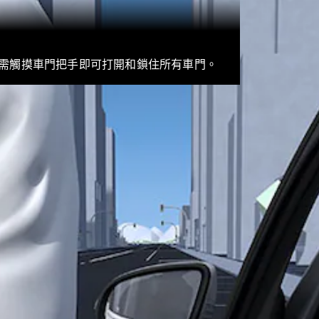
轎跑車 / 四門轎跑
需觸摸車門把手即可打開和鎖住所有車門。
瞭解所有相
關車型
CLE Coupé
Mercedes-
AMG GT
Coupé
Mercedes-
AMG GT 4-
Door Coupé