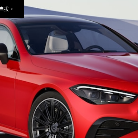
Sedan
S-Class
自拔。
Sedan
S-Class
Sedan L
Mercedes-
Maybach S-
Class
訂製夢想車
預約賞車
尋找賓士授
權經銷商
越野車 / 休旅車 / 跑旅車