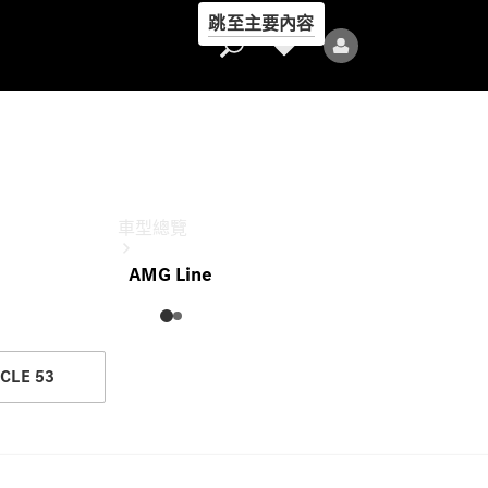
跳至主要內容
CLE Coupé
此配置參考售價為
車型總覽
AMG Line
CLE 53
全部車型
新車上市