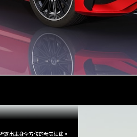
瞭解所有相
關車型
EQA
電動
EQB
電動
EQE
電動
SUV
EQS
電動
SUV
Mercedes-
Maybach
電動
EQS SUV
GLA
GLB
新
電動
GLB
新
GLC
GLC Coupé
GLE
流露出車身全方位的精美細節。