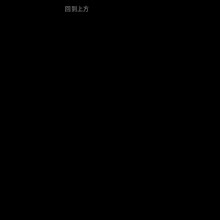
純電動車型
回到上方
插電式混合動力車型
轎車
瞭解所有相
關車型
CLA
電動
Sedan
CLA Sedan
C-Class
Sedan
EQE
電動
EQS
電動
E-Class